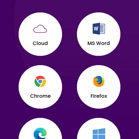
Cloud
MS Word
Chrome
Firefox