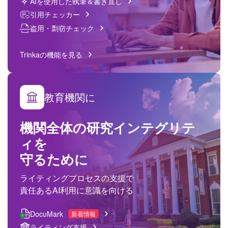
AIを使用した執筆＆書き直し
引用チェッカー
盗用・剽窃チェック
Trinkaの機能を見る
教育機関に
機関全体の研究インテグリテ
ィを
守るために
ライティングプロセスの支援で
責任あるAI利用に意識を向ける
DocuMark
新着情報
ライティング支援