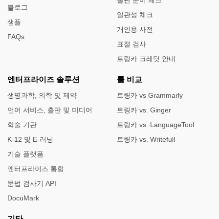
블로그
일관성 체크
샘플
개인용 사전
FAQs
표절 검사
트링카 크레딧 안내
엔터프라이즈 솔루션
툴 비교
생명과학, 의학 및 제약
트링카 vs Grammarly
언어 서비스, 출판 및 미디어
트링카 vs. Ginger
학술 기관
트링카 vs. LanguageTool
K-12 및 E-러닝
트링카 vs. Writefull
기술 플랫폼
엔터프라이즈 통합
문법 검사기 API
DocuMark
기타