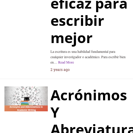
eficaz para
escribir
mejor
La escritura es una habilidad fundamental para
cualquier investigador o académico. Para escribir bien
en…
Read More
2 years ago
Acrónimos
Y
Abreviatur