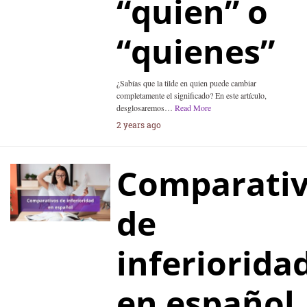
“quien” o
“quienes”
¿Sabías que la tilde en quien puede cambiar
completamente el significado? En este artículo,
desglosaremos…
Read More
2 years ago
Comparati
de
inferiorida
en español