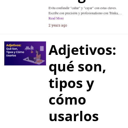
Evita confundir "callar" y "cayar" con estas claves.
Escribe con precisión y profesionalismo con Trinka,…
Read More
2 years ago
Adjetivos:
qué son,
tipos y
cómo
usarlos