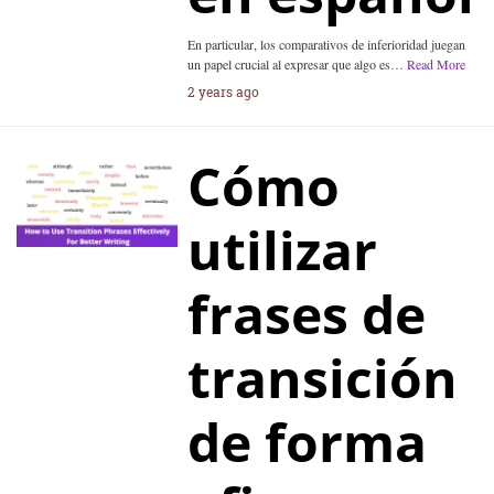
En particular, los comparativos de inferioridad juegan
un papel crucial al expresar que algo es…
Read More
2 years ago
Cómo
utilizar
frases de
transición
de forma