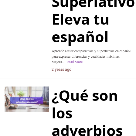
Superlativo
Eleva tu
español
Aprende a usar comparativos y superlativos en español
para expresar diferencias y cualidades máximas.
Mejora…
Read More
2 years ago
¿Qué son
los
adverbios