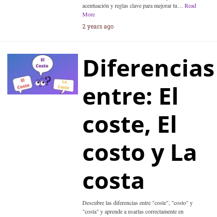
acentuación y reglas clave para mejorar tu…
Read
More
2 years ago
Diferencias
entre: El
coste, El
costo y La
costa
Descubre las diferencias entre "coste", "costo" y
"costa" y aprende a usarlas correctamente en