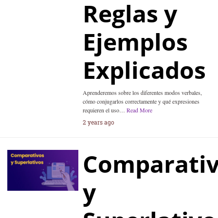
Reglas y
Ejemplos
Explicados
Aprenderemos sobre los diferentes modos verbales,
cómo conjugarlos correctamente y qué expresiones
requieren el uso…
Read More
2 years ago
Comparati
y