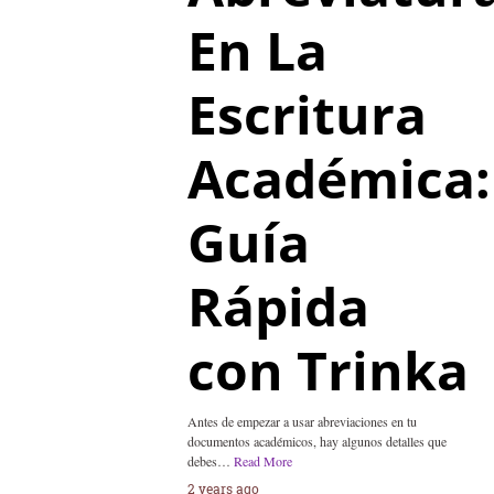
En La
Escritura
Académica:
Guía
Rápida
con Trinka
Antes de empezar a usar abreviaciones en tu
documentos académicos, hay algunos detalles que
debes…
Read More
2 years ago