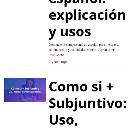
explicación
y usos
Domina el 'se' impersonal en español para mejorar tu
comunicación y habilidades escritas. Aprende sus…
Read More
2 years ago
Como si +
Subjuntivo:
Uso,