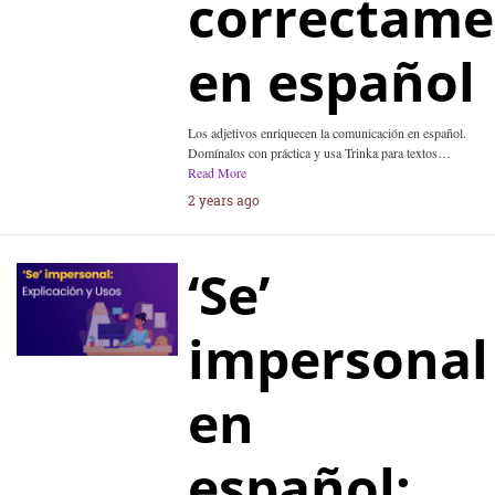
correctame
en español
Los adjetivos enriquecen la comunicación en español.
Domínalos con práctica y usa Trinka para textos…
Read More
2 years ago
‘Se’
impersonal
en
español: