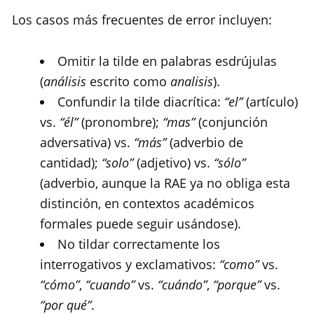
Los casos más frecuentes de error incluyen:
Omitir la tilde en palabras esdrújulas
(
análisis
escrito como
analisis
).
Confundir la tilde diacrítica:
“el”
(artículo)
vs.
“él”
(pronombre);
“mas”
(conjunción
adversativa) vs.
“más”
(adverbio de
cantidad);
“solo”
(adjetivo) vs.
“sólo”
(adverbio, aunque la RAE ya no obliga esta
distinción, en contextos académicos
formales puede seguir usándose).
No tildar correctamente los
interrogativos y exclamativos:
“como”
vs.
“cómo”
,
“cuando”
vs.
“cuándo”
,
“porque”
vs.
“por qué”
.