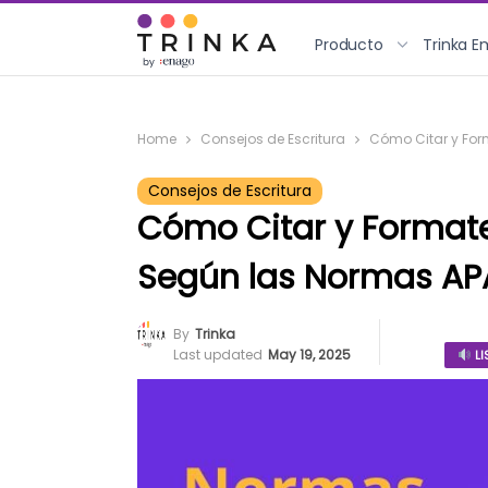
Producto
Trinka E
Home
Consejos de Escritura
Cómo Citar y For
Consejos de Escritura
Cómo Citar y Format
Según las Normas AP
By
Trinka
Last updated
May 19, 2025
LI