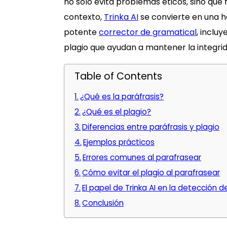
no solo evita problemas éticos, sino que f
contexto,
Trinka AI
se convierte en una h
potente
corrector de gramatical
, inclu
plagio que ayudan a mantener la integr
Table of Contents
¿Qué es la paráfrasis?
¿Qué es el plagio?
Diferencias entre paráfrasis y plagio
Ejemplos prácticos
Errores comunes al parafrasear
Cómo evitar el plagio al parafrasear
El papel de Trinka AI en la detección d
Conclusión