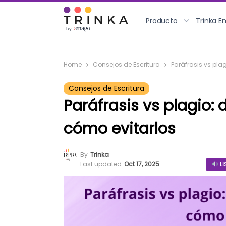
Producto
Trinka E
Home
Consejos de Escritura
Paráfrasis vs plag
Consejos de Escritura
Paráfrasis vs plagio: 
cómo evitarlos
By
Trinka
Last updated
Oct 17, 2025
LI