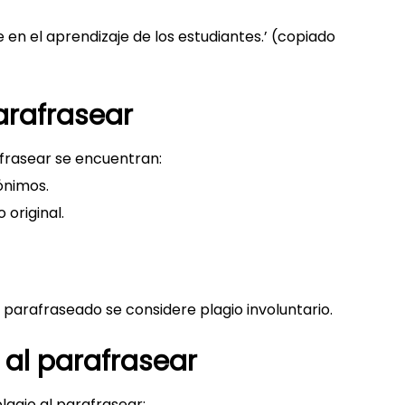
e en el aprendizaje de los estudiantes.’ (copiado
arafrasear
afrasear se encuentran:
ónimos.
 original.
parafraseado se considere plagio involuntario.
 al parafrasear
plagio al parafrasear: