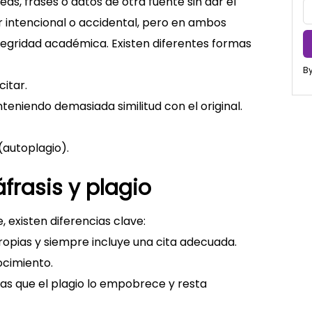
as, frases o datos de otra fuente sin dar el
er intencional o accidental, pero en ambos
tegridad académica. Existen diferentes formas
By
itar.
eniendo demasiada similitud con el original.
 (autoplagio).
frasis y plagio
existen diferencias clave:
ropias y siempre incluye una cita adecuada.
ocimiento.
ras que el plagio lo empobrece y resta