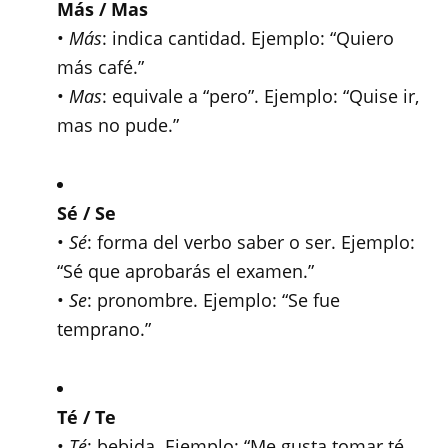
Más / Mas
•
Más
: indica cantidad. Ejemplo: “Quiero
más café.”
•
Mas
: equivale a “pero”. Ejemplo: “Quise ir,
mas no pude.”
Sé / Se
•
Sé
: forma del verbo saber o ser. Ejemplo:
“Sé que aprobarás el examen.”
•
Se
: pronombre. Ejemplo: “Se fue
temprano.”
Té / Te
•
Té
: bebida. Ejemplo: “Me gusta tomar té