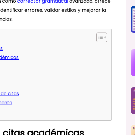
ón como
corrector gramatical
avanzado, ofrece
dentificar errores, validar estilos y mejorar la
ncias.
as
adémicas
n de citas
amente
s citas académicas