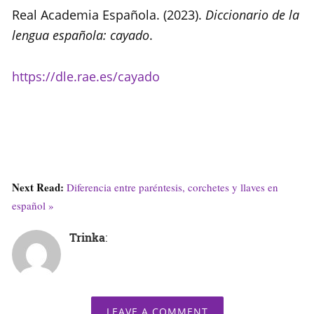
Real Academia Española. (2023).
Diccionario de la
lengua española: cayado
.
https://dle.rae
.
es/cayad
o
Next Read:
Diferencia entre paréntesis, corchetes y llaves en
español »
Trinka
:
LEAVE A COMMENT