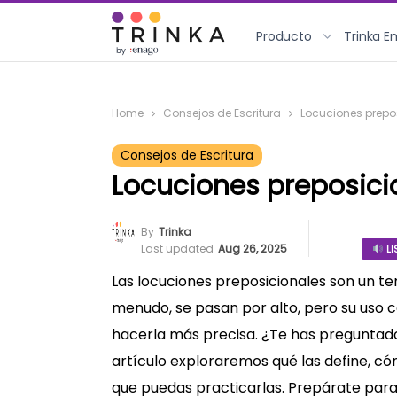
Producto
Trinka E
Home
Consejos de Escritura
Locuciones prepo
Consejos de Escritura
Locuciones preposici
By
Trinka
Last updated
Aug 26, 2025
LI
Las locuciones preposicionales son un t
menudo, se pasan por alto, pero su uso c
hacerla más precisa. ¿Te has preguntad
artículo exploraremos qué las define, có
que puedas practicarlas. Prepárate para