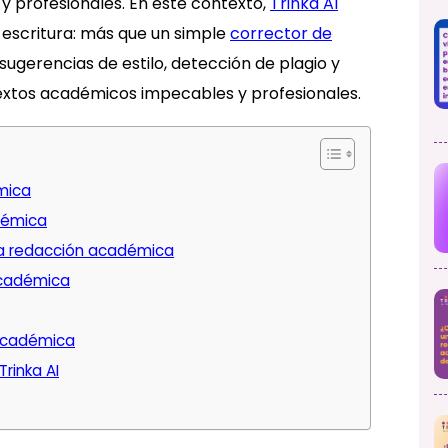
 profesionales. En este contexto,
Trinka AI
escritura: más que un simple
corrector de
 sugerencias de estilo, detección de plagio y
textos académicos impecables y profesionales.
mica
démica
en la redacción académica
académica
 académica
rinka AI