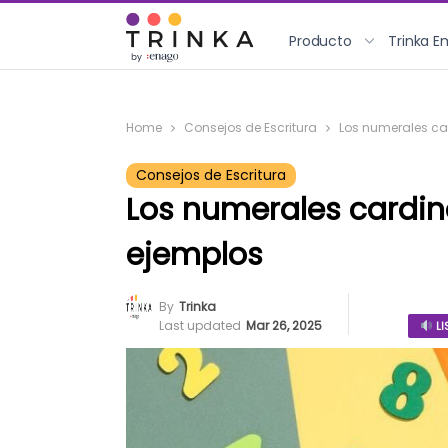
Producto
Trinka E
Home
Consejos de Escritura
Los numerales car
Consejos de Escritura
Los numerales cardina
ejemplos
By
Trinka
Last updated
Mar 26, 2025
LI