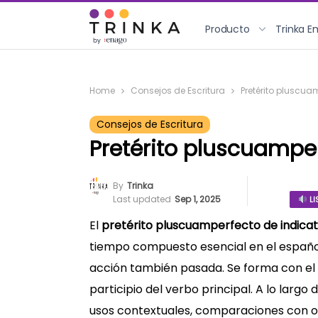
Producto
Trinka E
Home
Consejos de Escritura
Pretérito pluscua
Consejos de Escritura
Pretérito pluscuamper
By
Trinka
Last updated
Sep 1, 2025
LI
El
pretérito pluscuamperfecto de indicat
tiempo compuesto esencial en el español
acción también pasada. Se forma con el 
participio del verbo principal. A lo largo
usos contextuales, comparaciones con o