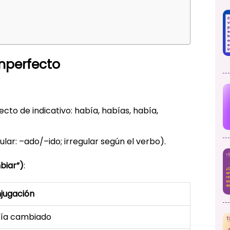
mperfecto
cto de indicativo: había, habías, había,
ular: –ado/–ido; irregular según el verbo).
biar”)
:
jugación
ía cambiado