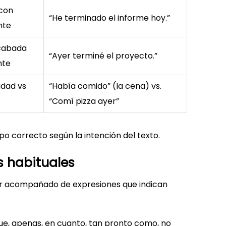
 con
“He terminado el informe hoy.”
nte
cabada
“Ayer terminé el proyecto.”
nte
idad vs
“Había comido” (la cena) vs.
“Comí pizza ayer”
mpo correcto según la intención del texto.
s habituales
 ir acompañado de expresiones que indican
ue, apenas, en cuanto, tan pronto como, no