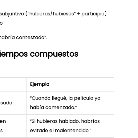
subjuntivo (“hubieras/hubieses” + participio)
to
 habría contestado”.
 tiempos compuestos
Ejemplo
“Cuando llegué, la película ya
asado
había comenzado.”
 en
“Si hubieras hablado, habrías
is
evitado el malentendido.”