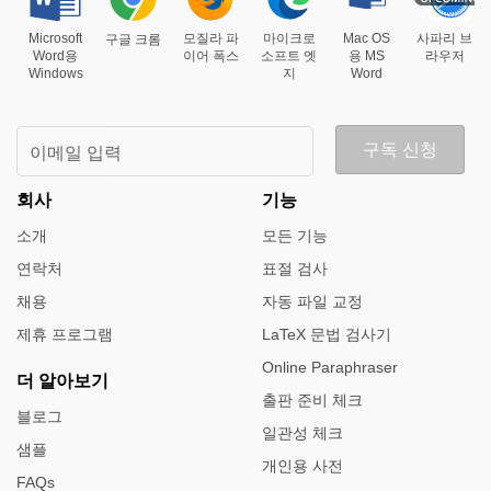
Microsoft
모질라 파
마이크로
Mac OS
사파리 브
구글 크롬
Word용
이어 폭스
소프트 엣
용 MS
라우저
Windows
지
Word
구독 신청
이메일 입력
회사
기능
소개
모든 기능
연락처
표절 검사
채용
자동 파일 교정
제휴 프로그램
LaTeX 문법 검사기
Online Paraphraser
더 알아보기
출판 준비 체크
블로그
일관성 체크
샘플
개인용 사전
FAQs