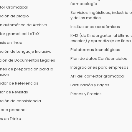
farmacología
tor Gramatical
Servicios lingüísticos, industria e
ación de plagio
y de los medios
ón automática de Archivo
Instituciones académicas
tor gramatical LaTeX
K-12 (de Kindergarten al último
escolar) y aprendizaje en línea
sis en línea
Plataformas tecnológicas
ación de Lenguaje Inclusivo
Plan de datos Confidenciales
ión de Documentos Legales
Integraciones para empresas
ones de preparación para la
ación
API del corrector gramatical
cador de Referencias
Facturación y Pagos
or de Revistas
Planes y Precios
cación de consistencia
nario personal
s en Trinka