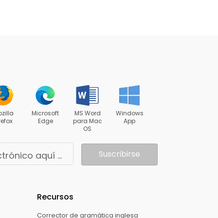
zilla
Microsoft
MS Word
Windows
refox
Edge
para Mac
App
OS
Suscribirse
Ingrese su correo electrónico aquí para recibir noticias de Trinka
Recursos
Corrector de gramática inglesa