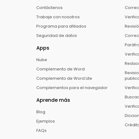
Contáctenos
Correc
Trabaje con nosotros
Verific
Programa para afiliados
Revisi
Seguridad de datos
Correc
Paráfra
Apps
Verific
Nube
Redacc
Complemento de Word
Revisi
Complemento de Word Lite
public
Complementos para el navegador
Verifi
Buscad
Aprende más
Verifi
Blog
Diccio
Ejemplos
Crédito
FAQs