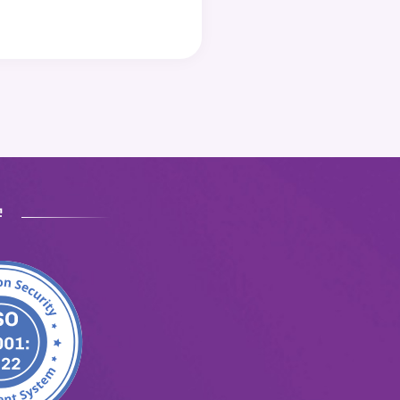
ラン
査読
ライティ
を軽
ング支援
る基
ェッ
守