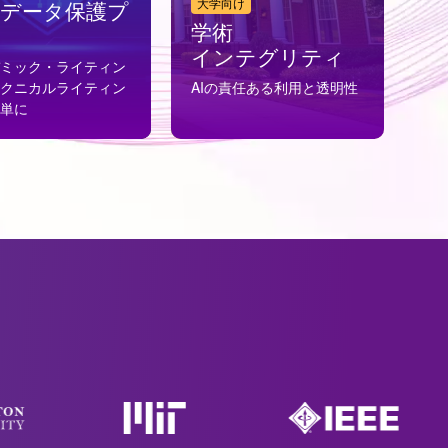
大学向け
密データ保護プ
学術
ン
インテグリティ
デミック・ライティン
テクニカルライティン
AIの責任ある利用と透明性
簡単に