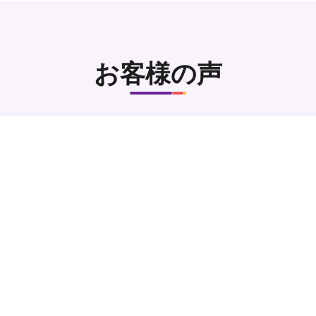
お客様の声
aで出版した論文を改善できました。また改訂に加え、私の研究に
た。
 ロサリオ大学助教授
ルベルト・リヴェラ・ロドリゲス 様