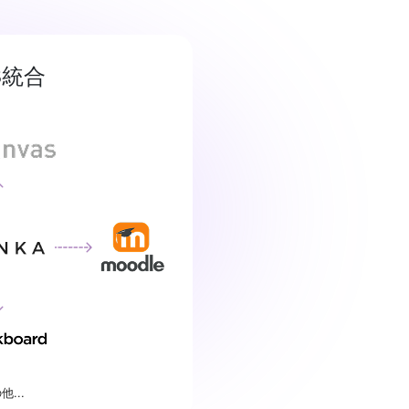
S統合
他...