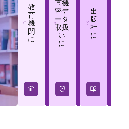
高機
教
密デ
出
育
ータ
版
機
取扱
社
関
い
に
に
に
新
着
DocuMark
情
ライティング支
報
援