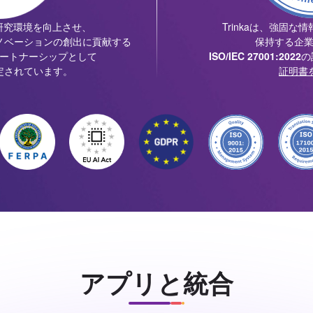
の研究環境を向上させ、
Trinkaは、強固
ノベーションの創出に貢献する
保持する企
ートナーシップとして
ISO/IEC 27001:2022
の
定されています。
証明書
アプリと統合