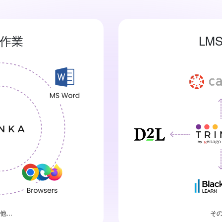
作業
LM
...
その