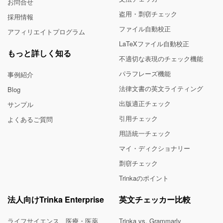
お問合せ
盗用・剽窃チェック
採用情報
ファイル自動校正
アフィリエイトプログラム
LaTeXファイル自動校正
もっと詳しく知る
不適切な表現のチェック機能
パラフレーズ機能
事例紹介
法律文書の英文ライティング
Blog
出版適正チェック
サンプル
引用チェック
よくあるご質問
用語統一チェック
マイ・ディクショナリー
剽窃チェック
Trinkaのポイント
法人向けTrinka Enterprise
英文チェッカー比較
ライフサイエンス、医療・医薬
Trinka vs. Grammarly