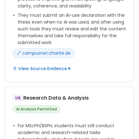
clarity, coherence, and readability
They must submit an AI-use declaration with the
thesis even when no AI was used, and after using
such tools they must review and edit the content
themselves and take full responsibility for the
submitted work
🔗 campusnet.charite.de
📄 View Source Evidence
▼
Erklärung zum Einsatz von Künstlicher Intelligenz (KI)
und KI-gestützten Technologien:
Research Data & Analysis
Die Studierenden werden ermutigt, Künstliche
U6
Intelligenz (KI) und KI-Tools im Schreibprozess ihrer
AI Analysis Permitted
Masterarbeit einzusetzen, um Grammatik,
Rechtschreibung, Sprache und die allgemeine
Klarheit, Kohärenz und Lesbarkeit zu verbessern. Die
For MScPH/BSPH, students must still conduct
Studierenden müssen zusammen mit der
academic and research-related tasks
Masterarbeit eine Erklärung über die Verwendung