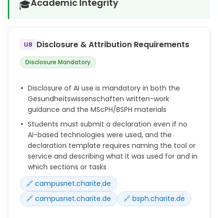
sie nicht versehentlich unsachliche oder
Academic Integrity
🎓
diskriminierende Inhalte übernehmen, die von KI-
Tools generiert wurden.
● Studierende dürfen KI-Tools nicht als Ersatz für
Disclosure & Attribution Requirements
U8
ihre eigene intellektuelle Leistung verwenden. Die
Studierenden sind verpflichtet, alle akademischen
Disclosure Mandatory
und forschungsbezogenen Aufgaben eigenständig
durchzuführen.
Disclosure of AI use is mandatory in both the
Generell sollte davon ausgegangen werden, dass
Gesundheitswissenschaften written-work
bei (biomedizinischen und epidemiologischen)
guidance and the MScPH/BSPH materials
Forschungsfragen, die Menschen involvieren und
Arbeiten mit jeglichen personenbezogenen Daten
Students must submit a declaration even if no
(qualitativ oder quantitativ), ein Ethikvotum
AI-based technologies were used, and the
erforderlich ist.
declaration template requires naming the tool or
service and describing what it was used for and in
Das Ethikvotum muss vor Erhebung der Daten bei
which sections or tasks
einer Ethikkommission beantragt und positiv
beschieden werden und der Anmeldung zur
🔗 campusnet.charite.de
Masterarbeit beigefügt werden.
🔗 campusnet.charite.de
🔗 bsph.charite.de
Der Datenschutz ist bei der Erhebung und
Auswertung aller Daten im Rahmen der