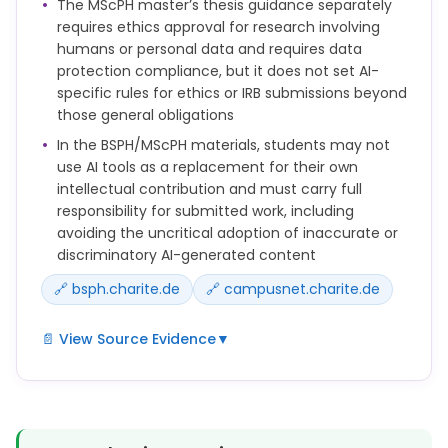
The MScPH master’s thesis guidance separately
ihre eigene intellektuelle Leistung verwenden. Die
requires ethics approval for research involving
Studierenden sind verpflichtet, alle akademischen
humans or personal data and requires data
und forschungsbezogenen Aufgaben eigenständig
protection compliance, but it does not set AI-
durchzuführen.
specific rules for ethics or IRB submissions beyond
● Im Umgang mit personenbezogenen Daten Dritter
those general obligations
im Zusammenhang mit KI-basierten Tools ist die
In the BSPH/MScPH materials, students may not
Wahrung des Datenschutzrechts, insbesondere der
use AI tools as a replacement for their own
Datenschutz-Grundverordnung (DSGVO), des
intellectual contribution and must carry full
Bundesdatenschutzgesetzes (BDSG) sowie des
responsibility for submitted work, including
Berliner Datenschutzgesetzes (BlnDSG),
avoiding the uncritical adoption of inaccurate or
sicherzustellen. Dies betrifft sowohl den Upload von
discriminatory AI-generated content
Informationen in KI-basierte Tools als auch die
durch diese erzeugten Inhalte.
🔗 bsph.charite.de
🔗 campusnet.charite.de
📄 View Source Evidence
▼
● Die Studierenden tragen die volle Verantwortung
für den Inhalt der eingereichten Prüfungsleistung.
Die Studierenden müssen dafür Sorge tragen, dass