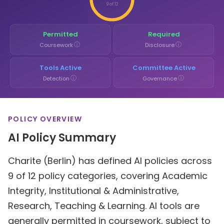
9 of 12
Permitted
Required
ⓘ
ⓘ
Coursework
Disclosure
Tools Active
Committee Active
ⓘ
ⓘ
Detection
Governance
POLICY OVERVIEW
AI Policy Summary
Charite (Berlin) has defined AI policies across
9 of 12 policy categories, covering Academic
Integrity, Institutional & Administrative,
Research, Teaching & Learning. AI tools are
generally permitted in coursework, subject to