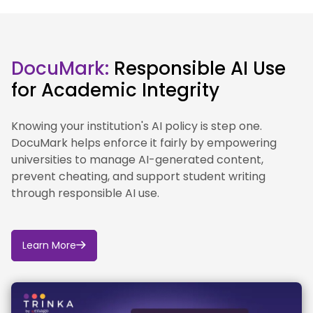
basierten Technologien siehe auch den
entsprechenden Beschluss des
Prüfungsausschusses MScPH (BSPH-Arbeitspapier
zum Einsatz von KI und KI-basierten Technologien)
DocuMark:
Responsible AI Use
in Moodle (Informationen für MScPH Studierende, KI
und KI-gestützte Technologien).
for Academic Integrity
Knowing your institution's AI policy is step one.
DocuMark helps enforce it fairly by empowering
universities to manage AI-generated content,
prevent cheating, and support student writing
through responsible AI use.
Learn More