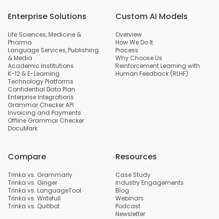
Enterprise Solutions
Custom AI Models
Life Sciences, Medicine &
Overview
Pharma
How We Do It
Language Services, Publishing
Process
& Media
Why Choose Us
Academic Institutions
Reinforcement Learning with
K-12 & E-Learning
Human Feedback (RLHF)
Technology Platforms
Confidential Data Plan
Enterprise Integrations
Grammar Checker API
Invoicing and Payments
Offline Grammar Checker
DocuMark
Compare
Resources
Trinka vs. Grammarly
Case Study
Trinka vs. Ginger
Industry Engagements
Trinka vs. LanguageTool
Blog
Trinka vs. Writefull
Webinars
Trinka vs. Quillbot
Podcast
Newsletter