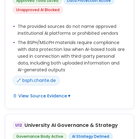
Approved Tools Listed
Data Protection Active
● Die Studierenden sind verpflichtet, die
Verwendung von KI-Tools in ihren
Unapproved AI Blocked
Prüfungsleistungen auszuweisen. Jede eingereichte
Prüfungsleistung muss mit einer Erklärung über die
The provided sources do not name approved
Verwendung von KI-Tools versehen werden (siehe
institutional AI platforms or prohibited vendors
Vorlage.
The BSPH/MScPH materials require compliance
with data protection law when AI-based tools are
used in connection with third-party personal
data, including both uploaded information and
AI-generated outputs
🔗 bsph.charite.de
📄 View Source Evidence
▼
● Im Umgang mit personenbezogenen Daten Dritter
im Zusammenhang mit KI-basierten Tools ist die
Wahrung des Datenschutzrechts, insbesondere der
University AI Governance & Strategy
U12
Datenschutz-Grundverordnung (DSGVO), des
Bundesdatenschutzgesetzes (BDSG) sowie des
Governance Body Active
AI Strategy Defined