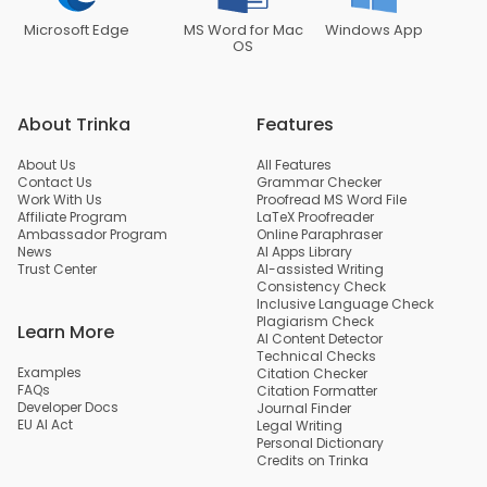
Microsoft Edge
MS Word for Mac
Windows App
OS
About Trinka
Features
About Us
All Features
Contact Us
Grammar Checker
Work With Us
Proofread MS Word File
Affiliate Program
LaTeX Proofreader
Ambassador Program
Online Paraphraser
News
AI Apps Library
Trust Center
AI-assisted Writing
Consistency Check
Inclusive Language Check
Plagiarism Check
Learn More
AI Content Detector
Technical Checks
Examples
Citation Checker
FAQs
Citation Formatter
Developer Docs
Journal Finder
EU AI Act
Legal Writing
Personal Dictionary
Credits on Trinka