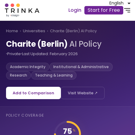
English
Login
Start for Free
Home
›
Universities
›
Charite (Berlin) AI Policy
Charite (Berlin)
AI Policy
Private
Last Updated: February 2026
Academic Integrity
Institutional & Administrative
Research
Teaching & Learning
Add to Comparison
Visit Website ↗
POLICY COVERAGE
75
%