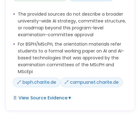
Berliner Datenschutzgesetzes (BlnDSG),
sicherzustellen. Dies betrifft sowohl den Upload von
The provided sources do not describe a broader
Informationen in KI-basierte Tools als auch die
university-wide AI strategy, committee structure,
durch diese erzeugten Inhalte.
or roadmap beyond this program-level
examination-committee approval
For BSPH/MScPH, the orientation materials refer
students to a formal working paper on AI and AI-
based technologies that was approved by the
examination committees of the MScPH and
MScEpi
🔗 bsph.charite.de
🔗 campusnet.charite.de
📄 View Source Evidence
▼
BSPH-Arbeitspapier zum Einsatz von KI- und KI-
basierten Technologien. Genehmigt durch die
Prüfungsausschüsse des MScPH und MScEpi
Für mehr Informationen zum Einsatz von KI und KI-