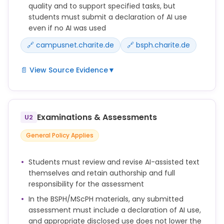
quality and to support specified tasks, but
students must submit a declaration of AI use
even if no AI was used
🔗 campusnet.charite.de
🔗 bsph.charite.de
📄 View Source Evidence
▼
Künstliche Intelligenz (KI) und KI-Tools können im
Schreibprozess schriftlicher Arbeiten eingesetzt
werden, um Grammatik, Rechtschreibung, Sprache
Examinations & Assessments
U2
und die allgemeine Klarheit, Kohärenz und
Lesbarkeit zu verbessern.
General Policy Applies
Mit der schriftlichen Arbeit ist eine Erklärung über die
Verwendung von KI und KI-Tools einzureichen, auch
Students must review and revise AI-assisted text
dann, wenn keine KI-basierten Technologien
themselves and retain authorship and full
verwendet wurden (siehe Vorlage).
responsibility for the assessment
Bei der Erstellung dieser Arbeit habe ich / haben wir
In the BSPH/MScPH materials, any submitted
KI-gestützte Technologien benutzt, um
assessment must include a declaration of AI use,
and appropriate disclosed use does not lower the
☐ die Klarheit und Grammatik meines Textes in den