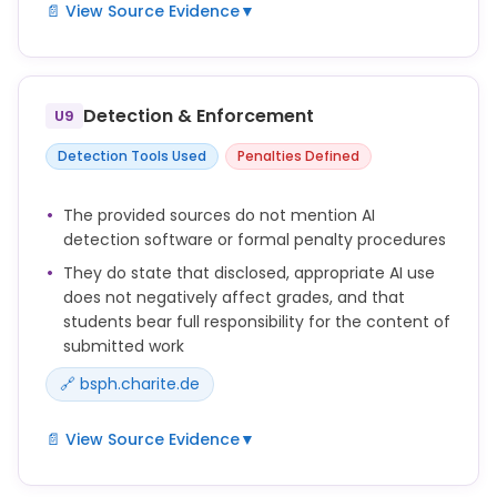
📄 View Source Evidence
▼
Masterarbeit zu beachten.
Mit der schriftlichen Arbeit ist eine Erklärung über die
Verwendung von KI und KI-Tools einzureichen, auch
dann, wenn keine KI-basierten Technologien
Detection & Enforcement
U9
verwendet wurden (siehe Vorlage).
Detection Tools Used
Penalties Defined
Bei der Erstellung dieser Arbeit (z. B. Bachelor Thesis)
habe ich / haben wir Vorname(n) Nachname(n)
The provided sources do not mention AI
☐ keine KI-gestützte Technologien verwendet.
detection software or formal penalty procedures
ODER
They do state that disclosed, appropriate AI use
Bei der Erstellung dieser Arbeit habe ich / haben wir
does not negatively affect grades, and that
KI-gestützte Technologien benutzt, um
students bear full responsibility for the content of
☐ die Klarheit und Grammatik meines Textes in den
submitted work
folgenden Abschnitten zu verbessern: (KI-
🔗 bsph.charite.de
Technologie und Abschnitt(e) aufzählen, z. B. DeepL
für folgende Abschnitte: Abschnitte benennen z. B.
Einleitung)
📄 View Source Evidence
▼
☐ folgende Aufgabe(n) zu bearbeiten: (KI-
● Eine angemessene und kenntlich gemachte
Technologie, Aufgabe(n) und Abschnitt(e)