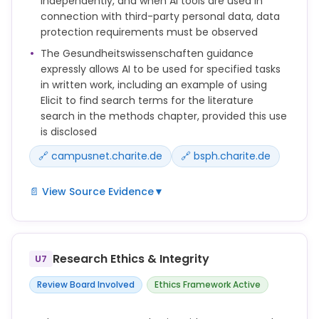
independently, and when AI tools are used in
von KI und KI-Tools einreichen, auch dann, wenn
connection with third-party personal data, data
keine KI-basierten Technologien verwendet wurden
protection requirements must be observed
(siehe Vorlage).
The Gesundheitswissenschaften guidance
Während der Vorbereitung dieser Masterarbeit habe
expressly allows AI to be used for specified tasks
ich / haben wir [NAME TOOLS(S) / SERVICE(S)]
in written work, including an example of using
benutzt, um
Elicit to find search terms for the literature
search in the methods chapter, provided this use
☐ einen Text für die folgenden Abschnitte zu
is disclosed
verfassen: (ABSCHNITTE AUFZÄHLEN)
☐ die Klarheit und Grammatik meines Textes in den
🔗 campusnet.charite.de
🔗 bsph.charite.de
folgenden Abschnitten zu verbessern: (ABSCHNITTE
AUFZÄHLEN)
📄 View Source Evidence
▼
☐ folgende Aufgabe(n) zu bearbeiten: (AUFGABE(N)
UND KI-HILFE AUFLISTEN)
☐ folgende Aufgabe(n) zu bearbeiten: (KI-
Technologie, Aufgabe(n) und Abschnitt(e)
Nach der Nutzung dieser Tools / Service(s) habe ich
aufzählen,
/ haben wir den Inhalt bedarfsgerecht überprüft
Research Ethics & Integrity
U7
und bearbeitet und übernehme(n) die volle
z. B. Elicit zum Finden von Suchbegriffen für die
Review Board Involved
Ethics Framework Active
Verantwortung für die eingereichte
Literatursuche im Methodenkapitel)
Prüfungsleistung.
● Studierende dürfen KI-Tools nicht als Ersatz für