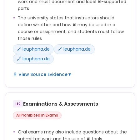
work and must document and label AI-supported
parts
The university states that instructors should
define whether and how AI may be used in a
course or assignment, and students must follow
those rules
🔗 leuphana.de
🔗 leuphana.de
🔗 leuphana.de
📄 View Source Evidence
▼
Lehrende sollten mit den Studierenden zu
Semesterbeginn bzw. bei jeder Lehrveranstaltung
transparent vereinbaren, ob bzw. wie KI-Tools im
Examinations & Assessments
U2
Rahmen der Lehrveranstaltung und in den
Prüfungsleistungen verwendet werden dürfen.
AI Prohibited in Exams
Wenn die Verwendung von KI-Tools in einer Prüfung
Oral exams may also include questions about the
nicht ausgeschlossen ist, sind die Vorgaben zur
submitted work and the use of AI tools