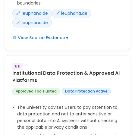
boundaries
🔗 leuphana.de
🔗 leuphana.de
🔗 leuphana.de
📄 View Source Evidence
▼
Lehrende sollten mit den Studierenden zu
Semesterbeginn bzw. bei jeder Lehrveranstaltung
transparent vereinbaren, ob bzw. wie KI-Tools im
U11
Rahmen der Lehrveranstaltung und in den
Institutional Data Protection & Approved AI
Prüfungsleistungen verwendet werden dürfen.
Platforms
Die Entscheidung über den Umgang mit KI-Tools in
Approved Tools Listed
Data Protection Active
den einzelnen Lehrveranstaltungen und Prüfungen
wird von den Lehrenden innerhalb der rechtlichen
The university advises users to pay attention to
Rahmenbedingungen getroffen.
data protection and not to enter sensitive or
personal data into AI systems without checking
Die Universität begleitet Lehrende beim Einsatz von
the applicable privacy conditions
Künstlicher Intelligenz in Studium und Lehre mit
Fortbildungen, Materialien und Austauschformaten.