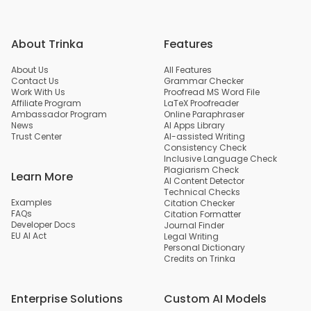
About Trinka
Features
About Us
All Features
Contact Us
Grammar Checker
Work With Us
Proofread MS Word File
Affiliate Program
LaTeX Proofreader
Ambassador Program
Online Paraphraser
News
AI Apps Library
Trust Center
AI-assisted Writing
Consistency Check
Inclusive Language Check
Plagiarism Check
Learn More
AI Content Detector
Technical Checks
Examples
Citation Checker
FAQs
Citation Formatter
Developer Docs
Journal Finder
EU AI Act
Legal Writing
Personal Dictionary
Credits on Trinka
Enterprise Solutions
Custom AI Models