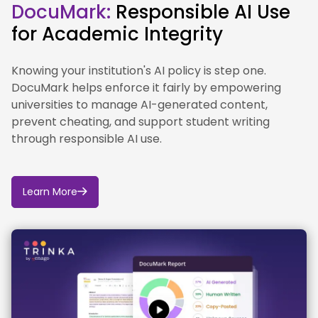
DocuMark:
Responsible AI Use
for Academic Integrity
Mit dem Leuphana AI Campus entwickelt die
Universität innovative Lehr- und Lernformate im
Umgang mit Künstlicher Intelligenz.
Knowing your institution's AI policy is step one.
DocuMark helps enforce it fairly by empowering
universities to manage AI-generated content,
prevent cheating, and support student writing
through responsible AI use.
Learn More