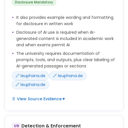
content.
Disclosure Mandatory
AI tools must not be named as authors or co-
It also provides example wording and formatting
authors, because they cannot take responsibility for
for disclosure in written work
the content of a scientific work.
Disclosure of AI use is required when AI-
generated content is included in academic work
and when exams permit AI
The university requires documentation of
prompts, tools, and outputs, plus clear labeling of
AI-generated passages or sections
🔗 leuphana.de
🔗 leuphana.de
🔗 leuphana.de
📄 View Source Evidence
▼
KI-generierte Inhalte müssen nachvollziehbar
dokumentiert und gekennzeichnet werden.
Detection & Enforcement
U9