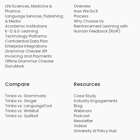
Life Sciences, Medicine &
Overview
Pharma
How We Do It
Language Services, Publishing
Process
& Media
Why Choose Us
Academic Institutions
Reinforcement Learning with
K-12 & E-Learning
Human Feedback (RLHF)
Technology Platforms
Confidential Data Plan
Enterprise Integrations
Grammar Checker API
Invoicing and Payments
Offline Grammar Checker
DocuMark
Compare
Resources
Trinka vs. Grammarly
Case Study
Trinka vs. Ginger
Industry Engagements
Trinka vs. LanguageTool
Blog
Trinka vs. Writefull
Webinars
Trinka vs. Quillbot
Podcast
Newsletter
Videos
University AI Policy Hub