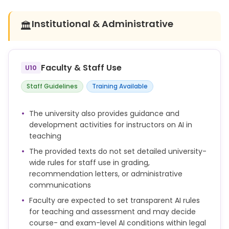
(Prompts, Ergebnisse der KI-Tools, weitere
"Ich versichere, dass ich die vorliegende Arbeit ohne
verwendete Hilfsmittel) vollständig angegeben
Institutional & Administrative
🏛️
fremde Hilfe selbständig verfasst und nur die
habe. Ich habe die Stellen meiner Arbeit, die mithilfe
angegebenen Quellen und Hilfsmittel benutzt habe.
von KI-basierten Hilfsmitteln generiert wurden,
Wörtlich oder dem Sinn nach aus anderen Werken
kenntlich gemacht."
entnommene Stellen habe ich unter Angabe der
Faculty & Staff Use
U10
Quelle kenntlich gemacht."
Staff Guidelines
Training Available
Dies kann in mündlichen Prüfungen durch Fragen
zum Inhalt und zum Entstehungsprozess der
Prüfungsleistung sowie durch Fragen nach dem
The university also provides guidance and
Einsatz von KI-basierten Hilfsmitteln und den
development activities for instructors on AI in
Kriterien für ihre Verwendung überprüft werden.
teaching
The provided texts do not set detailed university-
KI-generierte Inhalte müssen nachvollziehbar
wide rules for staff use in grading,
dokumentiert und gekennzeichnet werden.
recommendation letters, or administrative
communications
Faculty are expected to set transparent AI rules
for teaching and assessment and may decide
course- and exam-level AI conditions within legal