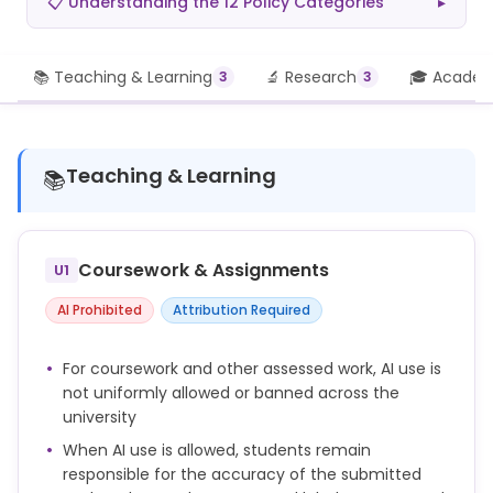
📋 Understanding the 12 Policy Categories
▸
📚 Teaching & Learning
🔬 Research
🎓 Academi
3
3
Teaching & Learning
📚
Coursework & Assignments
U1
AI Prohibited
Attribution Required
For coursework and other assessed work, AI use is
not uniformly allowed or banned across the
university
When AI use is allowed, students remain
responsible for the accuracy of the submitted