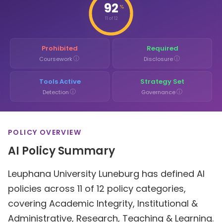
92
%
11 of 12
Prohibited
Required
ⓘ
ⓘ
Coursework
Disclosure
Tools Active
Strategy Set
ⓘ
ⓘ
Detection
Governance
POLICY OVERVIEW
AI Policy Summary
Leuphana University Luneburg has defined AI
policies across 11 of 12 policy categories,
covering Academic Integrity, Institutional &
Administrative, Research, Teaching & Learning.