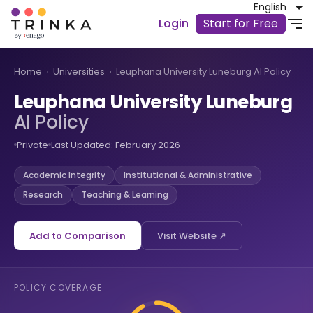
English
Login
Start for Free
Home
›
Universities
›
Leuphana University Luneburg AI Policy
Leuphana University Luneburg
AI Policy
Private
Last Updated: February 2026
Academic Integrity
Institutional & Administrative
Research
Teaching & Learning
Add to Comparison
Visit Website ↗
POLICY COVERAGE