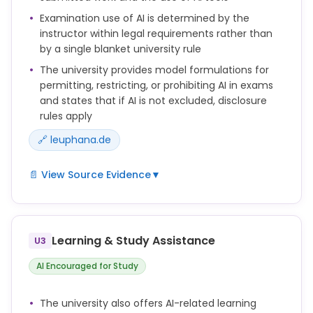
Kennzeichnung von KI-generierten Inhalten in einer
Examination use of AI is determined by the
Prüfungsleistung zu beachten.
instructor within legal requirements rather than
Die Entscheidung über den Umgang mit KI-Tools in
by a single blanket university rule
den einzelnen Lehrveranstaltungen und Prüfungen
The university provides model formulations for
wird von den Lehrenden innerhalb der rechtlichen
permitting, restricting, or prohibiting AI in exams
Rahmenbedingungen getroffen.
and states that if AI is not excluded, disclosure
rules apply
Studierende sind für die Inhalte, die sie mithilfe von
KI-Systemen erstellen, selbst verantwortlich. Sie
🔗 leuphana.de
müssen die Ergebnisse fachlich überprüfen und
sicherstellen, dass diese den ethischen Standards
📄 View Source Evidence
▼
und Richtlinien ihrer Institutionen entsprechen.
Die Entscheidung über den Umgang mit KI-Tools in
KI-generierte Inhalte müssen nachvollziehbar
den einzelnen Lehrveranstaltungen und Prüfungen
dokumentiert und gekennzeichnet werden.
wird von den Lehrenden innerhalb der rechtlichen
Learning & Study Assistance
U3
Rahmenbedingungen getroffen.
AI Encouraged for Study
Wenn die Verwendung von KI-Tools in einer Prüfung
nicht ausgeschlossen ist, sind die Vorgaben zur
The university also offers AI-related learning
Kennzeichnung von KI-generierten Inhalten in einer