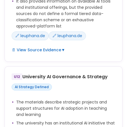
It also provides information on available AI tools
and institutional offerings, but the provided
sources do not define a formal tiered data-
classification scheme or an exhaustive
approved-platform list
🔗 leuphana.de
🔗 leuphana.de
📄 View Source Evidence
▼
Beachten Sie beim Einsatz von KI-Systemen die
datenschutzrechtlichen Rahmenbedingungen.
Geben Sie keine personenbezogenen oder sensiblen
University AI Governance & Strategy
U12
Daten in KI-Systeme ein, ohne die
Datenschutzbestimmungen sorgfältig geprüft zu
AI Strategy Defined
haben.
The materials describe strategic projects and
Auf dieser Seite finden Sie Informationen zu
support structures for AI adoption in teaching
ausgewählten KI-Tools sowie Hinweise zu deren
and learning
Einsatz in Studium und Lehre.
The university has an institutional AI initiative that