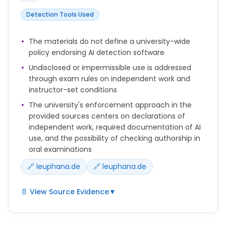
Bitte kennzeichnen Sie in Ihrer schriftlichen Arbeit
die Stellen bzw. Abschnitte, die Sie mit KI-
Detection Tools Used
Unterstützung erstellt haben. Es gibt verschiedene
Möglichkeiten, diese Passagen zu markieren, z.B. als
The materials do not define a university-wide
Textbaustein oder grafisch hervorgehoben.
policy endorsing AI detection software
Neben den mit KI-Unterstützung erstellten
Undisclosed or impermissible use is addressed
Textstellen ist ein Verzeichnis aufzunehmen, in dem
through exam rules on independent work and
die verwendeten KI-Tools, die verwendeten Prompts
instructor-set conditions
und die Antworten des KI-Systems dokumentiert
The university's enforcement approach in the
werden.
provided sources centers on declarations of
independent work, required documentation of AI
Wenn die Verwendung von KI-Tools in einer Prüfung
use, and the possibility of checking authorship in
nicht ausgeschlossen ist, sind die Vorgaben zur
oral examinations
Kennzeichnung von KI-generierten Inhalten in einer
Prüfungsleistung zu beachten.
🔗 leuphana.de
🔗 leuphana.de
"Ich versichere, dass ich die vorliegende Arbeit unter
📄 View Source Evidence
▼
Verwendung von KI-basierten Hilfsmitteln
selbständig verfasst und die von mir verwendeten
Die Eigenständigkeitserklärung für schriftliche
Quellen und Hilfsmittel in der Dokumentation
Prüfungsleistungen ist wie folgt zu formulieren: