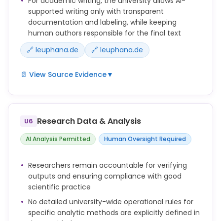
For academic writing, the university allows AI-
reflektieren wir den Einsatz von ChatGPT und
Einsatz von KI-basierten Hilfsmitteln und den
supported writing only with transparent
anderer KI im Schreibprozess.
Kriterien für ihre Verwendung überprüft werden.
documentation and labeling, while keeping
human authors responsible for the final text
🔗 leuphana.de
🔗 leuphana.de
📄 View Source Evidence
▼
KI-generierte Inhalte müssen nachvollziehbar
dokumentiert und gekennzeichnet werden.
Research Data & Analysis
U6
Studierende sind für die Inhalte, die sie mithilfe von
KI-Systemen erstellen, selbst verantwortlich. Sie
AI Analysis Permitted
Human Oversight Required
müssen die Ergebnisse fachlich überprüfen und
sicherstellen, dass diese den ethischen Standards
Researchers remain accountable for verifying
und Richtlinien ihrer Institutionen entsprechen.
outputs and ensuring compliance with good
scientific practice
AI tools can be used to support academic writing,
for example to improve language, structure, and
No detailed university-wide operational rules for
style, or to generate ideas and draft text passages.
specific analytic methods are explicitly defined in