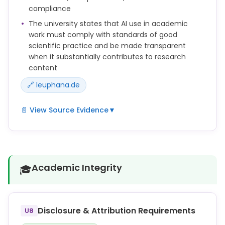
whenever it has substantially supported the
compliance
generation, analysis, or presentation of research
The university states that AI use in academic
content.
work must comply with standards of good
scientific practice and be made transparent
when it substantially contributes to research
content
🔗 leuphana.de
📄 View Source Evidence
▼
Researchers remain fully responsible for the
content of their texts, for checking all facts,
references, citations, and interpretations, and for
ensuring that their work meets the standards of
Academic Integrity
🎓
good scientific practice.
The use of AI should be made transparent
whenever it has substantially supported the
Disclosure & Attribution Requirements
U8
generation, analysis, or presentation of research