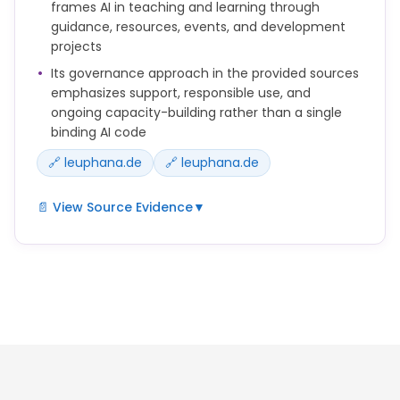
frames AI in teaching and learning through
guidance, resources, events, and development
projects
Its governance approach in the provided sources
emphasizes support, responsible use, and
ongoing capacity-building rather than a single
binding AI code
🔗 leuphana.de
🔗 leuphana.de
📄 View Source Evidence
▼
Die Leuphana Universität Lüneburg begleitet die
Auseinandersetzung mit Künstlicher Intelligenz in
Studium und Lehre mit Informationen,
Empfehlungen und Unterstützungsangeboten.
Auf diesen Seiten finden Sie Informationen,
Empfehlungen, Tools, Veranstaltungen und
weiterführende Links zum Thema Künstliche
Intelligenz in Studium und Lehre.